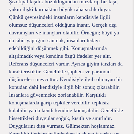
Şizotipal kişilik bozukluğundan muzdarip bir kişi,
yakın ilişki kurmaktan büyük rahatsızlık duyar.
Çünkü çevresindeki insanların kendisiyle ilgili
olumsuz düşünceleri olduğuna inanır. Gerçek dışı
davranışları ve inançları olabilir. Örneğin; büyü ya
da sihir yaptığını sanmak, insanları tedavi
edebildiğini düşünmek gibi. Konuşmalarında
alışılmadık veya kendine özgü ifadeler yer alır.
Referans düşünceleri vardır. Ayrıca giyim tarzları da
karakteristiktir. Genellikle şüpheci ve paranoid
düşünceleri mevcuttur. Kendisiyle ilgili olmayan bir
konudan dahi kendisiyle ilgili bir sonuç çıkarabilir.
İnsanlara güvenmekte zorlanabilir. Karşılıklı
konuşmalarda garip tepkiler verebilir, tepkisiz
kalabilir ya da kendi kendine konuşabilir. Genellikle
hissettikleri duygular soğuk, kısıtlı ve sınırlıdır.
Duygularını dışa vurmaz. Gülmekten hoşlanmaz.
Karşılıklı iletişim halindeyken kuşkucu tavırları ve