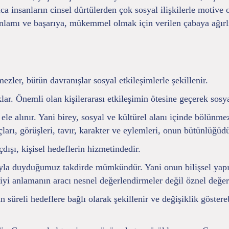
rıca insanların cinsel dürtülerden çok sosyal ilişkilerle motiv
anlamı ve başarıya, mükemmel olmak için verilen çabaya ağırlı
mezler, bütün davranışlar sosyal etkileşimlerle şekillenir.
çıklar. Önemli olan kişilerarası etkileşimin ötesine geçerek sos
 ele alınır. Yani birey, sosyal ve kültürel alanı içinde bölünm
çları, görüşleri, tavır, karakter ve eylemleri, onun bütünlüğüdü
çdışı, kişisel hedeflerin hizmetindedir.
yla duyduğumuz takdirde mümkündür. Yani onun bilişsel yapısı
yi anlamanın aracı nesnel değerlendirmeler değil öznel değer
 süreli hedeflere bağlı olarak şekillenir ve değişiklik göstere