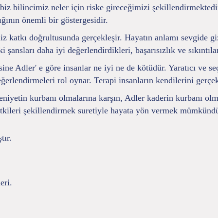
biz bilincimiz neler için riske gireceğimizi şekillendirmekte
ığının önemli bir göstergesidir.
iz katkı doğrultusunda gerçekleşir. Hayatın anlamı sevgide gi
i şansları daha iyi değerlendirdikleri, başarısızlık ve sıkıntıl
ne Adler' e göre insanlar ne iyi ne de kötüdür. Yaratıcı ve seç
erlendirmeleri rol oynar. Terapi insanların kendilerini gerçek
eniyetin kurbanı olmalarına karşın, Adler kaderin kurbanı ol
l etkileri şekillendirmek suretiyle hayata yön vermek mümkündü
tır.
eri.