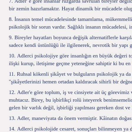
Adler' e göre insanlar rüzgarda savrulan bireyler değil
bir zemin hazırlamaktır. Hayat dinamik bir mücadele olup,
İnsanın temel mücadelesinde tamamlama, mükemmellik, 
psikolojik bir sorun vardır. Sağlıklı insanın mücadelesi,
Bireyler hayatları boyunca değişik alternatiflerle karşıla
sadece kendi üstünlüğü ile ilgilenerek, nevrotik bir yapı g
Adlerci psikolojiye göre insanlığın en büyük değeri t
ilişki kurup, iletişime geçme yeteneğine sahiptir ki bu e
Ruhsal kökenli şikâyet ve bulguların psikolojik ya da 
"şikâyetlerinizi hemen ortadan kaldıracak sihirli bir değn
Adler'e göre toplum, iş ve cinsiyete ait üç görevimiz v
muhtacız. Birey, bu işbirlikçi rolü isteyerek benimsemeli
gelen bir varlık değil, işbirliği yapılması gereken dost ve 
Adler, maneviyata da önem vermiştir. Kâinatın doğasın
Adlerci psikolojide cesaret, sonuçları bilinmeyen ya 