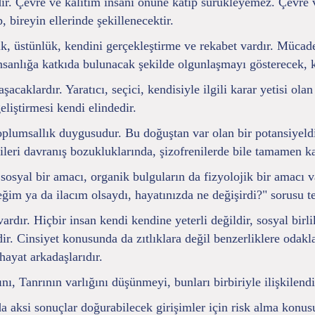
dir. Çevre ve kalıtım insanı önüne katıp sürükleyemez. Çevre v
 bireyin ellerinde şekillenecektir.
üstünlük, kendini gerçekleştirme ve rekabet vardır. Mücadele
 insanlığa katkıda bulunacak şekilde olgunlaşmayı gösterecek, k
şacaklardır. Yaratıcı, seçici, kendisiyle ilgili karar yetisi ola
eliştirmesi kendi elindedir.
oplumsallık duygusudur. Bu doğuştan var olan bir potansiyeldir
n ileri davranış bozukluklarında, şizofrenilerde bile tamamen
sosyal bir amacı, organik bulguların da fizyolojik bir amacı v
eğim ya da ilacım olsaydı, hayatınızda ne değişirdi?" sorusu t
ardır. Hiçbir insan kendi kendine yeterli değildir, sosyal birl
dir. Cinsiyet konusunda da zıtlıklara değil benzerliklere odak
hayat arkadaşlarıdır.
ı, Tanrının varlığını düşünmeyi, bunları birbiriyle ilişkilend
da aksi sonuçlar doğurabilecek girişimler için risk alma konus