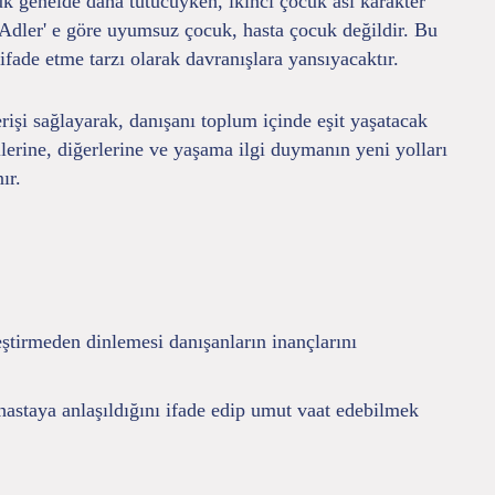
k genelde daha tutucuyken, ikinci çocuk asi karakter
Adler' e göre uyumsuz çocuk, hasta çocuk değildir. Bu
fade etme tarzı olarak davranışlara yansıyacaktır.
işi sağlayarak, danışanı toplum içinde eşit yaşatacak
lerine, diğerlerine ve yaşama ilgi duymanın yeni yolları
ır.
eştirmeden dinlemesi danışanların inançlarını
 hastaya anlaşıldığını ifade edip umut vaat edebilmek