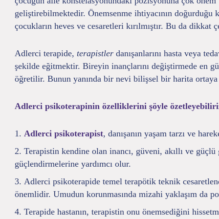
çocuğun aile konstelasyonundaki pozisyonuna çok önem ve
geliştirebilmektedir. Önemsenme ihtiyacının doğurduğu k
çocukların heves ve cesaretleri kırılmıştır. Bu da dikkat
Adlerci terapide,
terapistler
danışanlarını hasta veya teda
şekilde eğitmektir. Bireyin inançlarını değiştirmede en g
öğretilir. Bunun yanında bir nevi bilişsel bir harita ortay
Adlerci psikoterapinin özelliklerini şöyle özetleyebiliri
Adlerci psikoterapist
, danışanın yaşam tarzı ve hare
Terapistin kendine olan inancı, güveni, akıllı ve güçl
güçlendirmelerine yardımcı olur.
Adlerci psikoterapide temel terapötik teknik cesaretlen
önemlidir. Umudun korunmasında mizahi yaklaşım da pozit
Terapide hastanın, terapistin onu önemsediğini hissetm