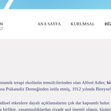
ANA SAYFA
KURUMSAL
HI
odinamik terapi ekolünün temsilcilerinden olan Alfred Adler,
bi
ana Psikanaliz Derneğinden istifa etmiş, 1912 yılında Bireyse
düsel etkenlere dayalı açıklamalarını çok dar kapsamlı bulur. 
irlikte, yaşanmışlıklardan ziyade asıl önemli olanın, kişinin g