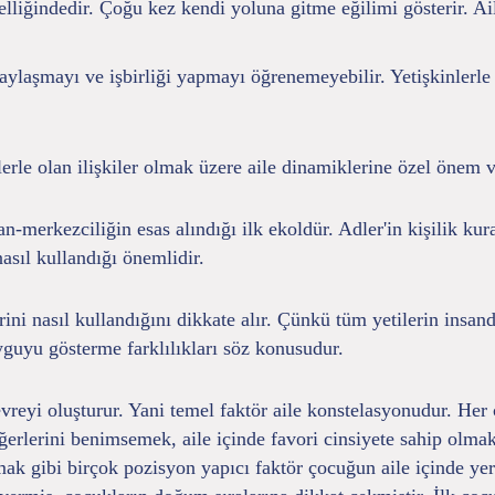
iğindedir. Çoğu kez kendi yoluna gitme eğilimi gösterir. Ail
aylaşmayı ve işbirliği yapmayı öğrenemeyebilir. Yetişkinlerle 
lerle olan ilişkiler olmak üzere aile dinamiklerine özel önem ve
an-merkezciliğin esas alındığı ilk ekoldür. Adler'in kişilik ku
nasıl kullandığı önemlidir.
ilerini nasıl kullandığını dikkate alır. Çünkü tüm yetilerin in
guyu gösterme farklılıkları söz konusudur.
 çevreyi oluşturur. Yani temel faktör aile konstelasyonudur. 
ğerlerini benimsemek, aile içinde favori cinsiyete sahip olmak
 olmak gibi birçok pozisyon yapıcı faktör çocuğun aile içinde 