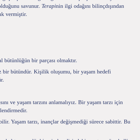
e olduğunu savunur.
Terapi
nin ilgi odağını bilinçdışından
k vermiştir.
yal bütünlüğün bir parçası olmaktır.
ez bir bütündür. Kişilik oluşumu, bir yaşam hedefi
r.
nı ve yaşam tarzını anlamalıyız. Bir yaşam tarzı için
lendirmedir.
bilir. Yaşam tarzı, inançlar değişmediği sürece sabittir. Bu