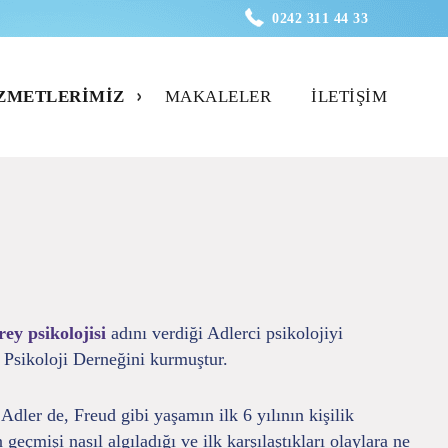
0242 311 44 33
ZMETLERIMIZ
MAKALELER
İLETIŞIM
rey psikolojisi
adını verdiği Adlerci psikolojiyi
l Psikoloji Derneğini kurmuştur.
Adler de, Freud gibi yaşamın ilk 6 yılının kişilik
eçmişi nasıl algıladığı ve ilk karşılaştıkları olaylara ne