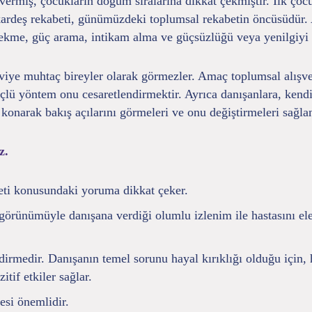
rmiş, çocukların doğum sıralarına dikkat çekmiştir. İlk çocu
ardeş rekabeti, günümüzdeki toplumsal rekabetin öncüsüdür. 
 çekme, güç arama, intikam alma ve güçsüzlüğü veya yenilgiyi i
viye muhtaç bireyler olarak görmezler. Amaç toplumsal alışver
üçlü yöntem onu cesaretlendirmektir. Ayrıca danışanlara, kendi
a konarak bakış açılarını görmeleri ve onu değiştirmeleri sağlan
z.
keti konusundaki yoruma dikkat çeker.
ü görünümüyle danışana verdiği olumlu izlenim ile hastasını el
dirmedir. Danışanın temel sorunu hayal kırıklığı olduğu için,
if etkiler sağlar.
esi önemlidir.