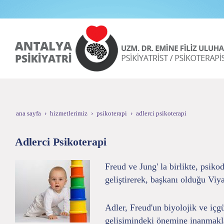
ana sayfa
hizmetlerimiz
psikoterapi
adlerci psikoterapi
Adlerci Psikoterapi
Freud ve Jung' la birlikte, psik
geliştirerek, başkanı olduğu Viy
Adler, Freud'un biyolojik ve içgü
gelişimindeki önemine inanmakla b