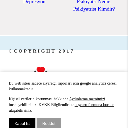
Depresyon
Psikiyatri Nedir,
Psikiyatrist Kimdir?
©COPYRIGHT 2017
Bu web sitesi sadece ziyaretçi raporları için google analytics çerezi
kullanmaktadır.
Kişisel verilerin korunması hakkında
Aydınlatma metnimizi
ANTALYA PSİKİYATRİ
/
ANTALYA
inceleyebilirsiniz. KVKK Bilgilendirme
başvuru formuna burdan
ulaşabilirsiniz.
PSİKİYATRİST
/
ANTALYA HİPNOZ
Kabul Et
Reddet
Sarvon®
Web Tasarım