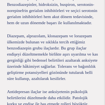
Benzodiazepinler, hidroksizin, buspiron, serotonin-
norepinefrin gerialım inhibitörleri ve seçici serotonin
gerialım inhibitörleri hem akut dönem tedavisinde,
hem de uzun dönemde başarı ile kullanılmaktadır.
Diazepam, alprazolam, klonazepam ve lorazepam
ülkemizde bulunan ve sıklıkla tercih ettiğimiz
benzodiazepin grubu ilaçlardır. Bu grup ilaçlar
endişeyi düzeltmemekle birlikte aşırı uyarılma ve kas
gerginliği gibi bedensel belirtileri azaltarak anksiyete
üzerinde hâkimiyet sağlarlar. Tolerans ve bağımlılık
geliştirme potansiyelleri gözönünde tutularak belli
süre kullanıp, azaltılarak kesilirler.
Antidepresan ilaçlar ise anksiyetenin psikolojik
belirtilerini düzeltmede daha etkilidir. Patolojik
korku ve endişe ile baş etmede rolleri büyüktür.