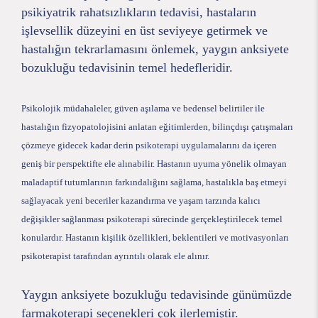
psikiyatrik rahatsızlıkların tedavisi, hastaların
işlevsellik düzeyini en üst seviyeye getirmek ve
hastalığın tekrarlamasını önlemek, yaygın anksiyete
bozukluğu tedavisinin temel hedefleridir.
Psikolojik müdahaleler, güven aşılama ve bedensel belirtiler ile
hastalığın fizyopatolojisini anlatan eğitimlerden, bilinçdışı çatışmaları
çözmeye gidecek kadar derin psikoterapi uygulamalarını da içeren
geniş bir perspektifte ele alınabilir. Hastanın uyuma yönelik olmayan
maladaptif tutumlarının farkındalığını sağlama, hastalıkla baş etmeyi
sağlayacak yeni beceriler kazandırma ve yaşam tarzında kalıcı
değişikler sağlanması psikoterapi sürecinde gerçekleştirilecek temel
konulardır. Hastanın kişilik özellikleri, beklentileri ve motivasyonları
psikoterapist tarafından ayrıntılı olarak ele alınır.
Yaygın anksiyete bozukluğu tedavisinde günümüzde
farmakoterapi seçenekleri çok ilerlemiştir.