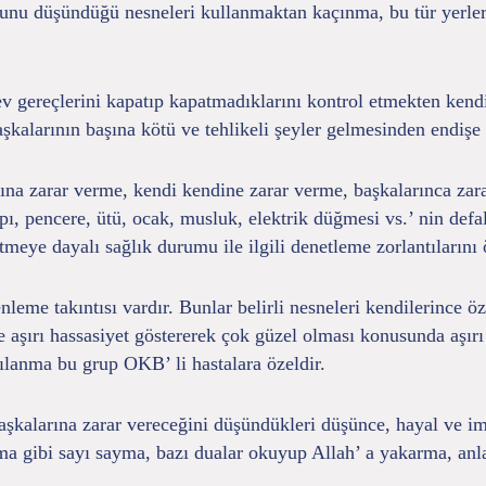
uğunu düşündüğü nesneleri kullanmaktan kaçınma, bu tür yerle
n ev gereçlerini kapatıp kapatmadıklarını kontrol etmekten kend
şkalarının başına kötü ve tehlikeli şeyler gelmesinden endişe 
na zarar verme, kendi kendine zarar verme, başkalarınca zarar
pı, pencere, ütü, ocak, musluk, elektrik düğmesi vs.’ nin defa
ye dayalı sağlık durumu ile ilgili denetleme zorlantılarını ö
leme takıntısı vardır. Bunlar belirli nesneleri kendilerince ö
 aşırı hassasiyet göstererek çok güzel olması konusunda aşırı 
ılanma bu grup OKB’ li hastalara özeldir.
aşkalarına zarar vereceğini düşündükleri düşünce, hayal ve im
ma gibi sayı sayma, bazı dualar okuyup Allah’ a yakarma, anl