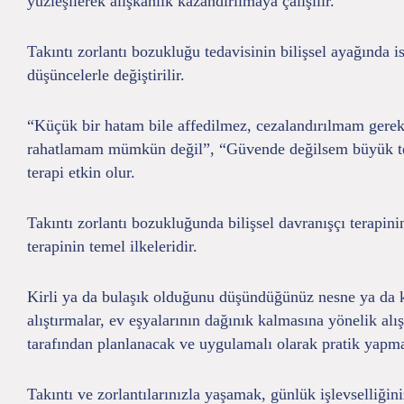
yüzleşilerek alışkanlık kazandırılmaya çalışılır.
Takıntı zorlantı bozukluğu tedavisinin bilişsel ayağında is
düşüncelerle değiştirilir.
“Küçük bir hatam bile affedilmez, cezalandırılmam gereki
rahatlamam mümkün değil”, “Güvende değilsem büyük tehli
terapi etkin olur.
Takıntı zorlantı bozukluğunda bilişsel davranışçı terapin
terapinin temel ilkeleridir.
Kirli ya da bulaşık olduğunu düşündüğünüz nesne ya da ki
alıştırmalar, ev eşyalarının dağınık kalmasına yönelik alış
tarafından planlanacak ve uygulamalı olarak pratik yapma
Takıntı ve zorlantılarınızla yaşamak, günlük işlevselliğ