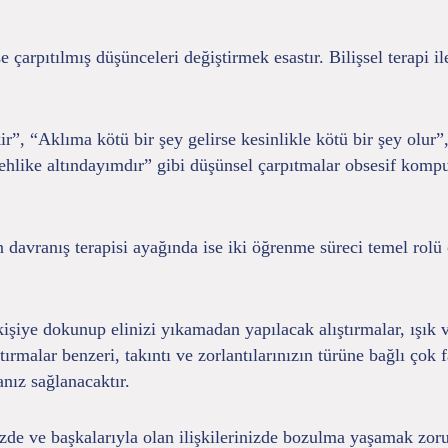
e çarpıtılmış düşünceleri değiştirmek esastır. Bilişsel terapi i
r”, “Aklıma kötü bir şey gelirse kesinlikle kötü bir şey olu
ke altındayımdır” gibi düşünsel çarpıtmalar obsesif kompuls
in davranış terapisi ayağında ise iki öğrenme süreci temel ro
şiye dokunup elinizi yıkamadan yapılacak alıştırmalar, ışık 
tırmalar benzeri, takıntı ve zorlantılarınızın türüne bağlı çok 
nız sağlanacaktır.
inizde ve başkalarıyla olan ilişkilerinizde bozulma yaşamak z