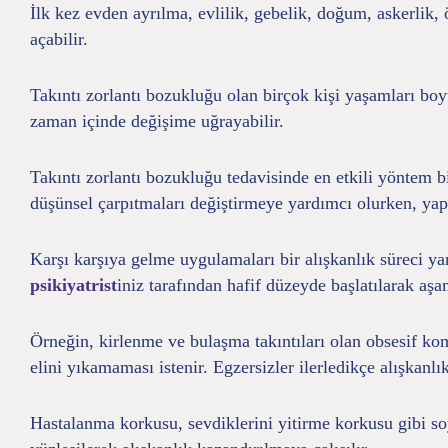
İlk kez evden ayrılma, evlilik, gebelik, doğum, askerlik
açabilir.
Takıntı zorlantı bozukluğu olan birçok kişi yaşamları boyun
zaman içinde değişime uğrayabilir.
Takıntı zorlantı bozukluğu tedavisinde en etkili yöntem bi
düşünsel çarpıtmaları değiştirmeye yardımcı olurken, yap
Karşı karşıya gelme uygulamaları bir alışkanlık süreci yar
psikiyatrist
iniz tarafından hafif düzeyde başlatılarak aşam
Örneğin, kirlenme ve bulaşma takıntıları olan obsesif ko
elini yıkamaması istenir. Egzersizler ilerledikçe alışkanlı
Hastalanma korkusu, sevdiklerini yitirme korkusu gibi soy