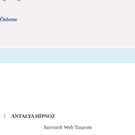
ı Önleme
/
ANTALYA HİPNOZ
Sarvon®
Web Tasarım