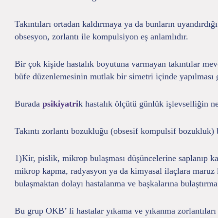
Takıntıları ortadan kaldırmaya ya da bunların uyandırdığı 
obsesyon, zorlantı ile kompulsiyon eş anlamlıdır.
Bir çok kişide hastalık boyutuna varmayan takıntılar mevcu
büfe düzenlemesinin mutlak bir simetri içinde yapılması gi
Burada
psikiyatri
k hastalık ölçütü günlük işlevselliğin n
Takıntı zorlantı bozukluğu (obsesif kompulsif bozukluk) ba
1)Kir, pislik, mikrop bulaşması düşüncelerine saplanıp kal
mikrop kapma, radyasyon ya da kimyasal ilaçlara maruz 
bulaşmaktan dolayı hastalanma ve başkalarına bulaştırma 
Bu grup OKB’ li hastalar yıkama ve yıkanma zorlantıları g