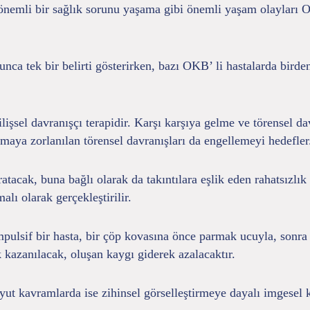
, önemli bir sağlık sorunu yaşama gibi önemli yaşam olayları 
ca tek bir belirti gösterirken, bazı OKB’ li hastalarda birden f
lişsel davranışçı terapidir. Karşı karşıya gelme ve törensel dav
maya zorlanılan törensel davranışları da engellemeyi hedefler
atacak, buna bağlı olarak da takıntılara eşlik eden rahatsızlı
alı olarak gerçekleştirilir.
mpulsif bir hasta, bir çöp kovasına önce parmak ucuyla, sonr
k kazanılacak, oluşan kaygı giderek azalacaktır.
ut kavramlarda ise zihinsel görselleştirmeye dayalı imgesel k