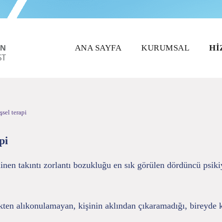
ANA SAYFA
KURUMSAL
HI
şsel terapi
pi
nen takıntı zorlantı bozukluğu en sık görülen dördüncü psikiy
mekten alıkonulamayan, kişinin aklından çıkaramadığı, bireyde 