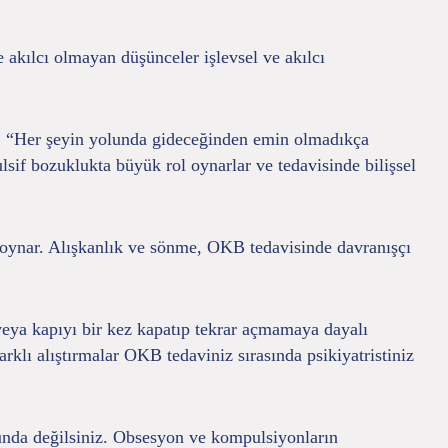
le akılcı olmayan düşünceler işlevsel ve akılcı
r”, “Her şeyin yolunda gideceğinden emin olmadıkça
if bozuklukta büyük rol oynarlar ve tedavisinde bilişsel
lü oynar. Alışkanlık ve sönme, OKB tedavisinde davranışçı
veya kapıyı bir kez kapatıp tekrar açmamaya dayalı
farklı alıştırmalar OKB tedaviniz sırasında psikiyatristiniz
orunda değilsiniz. Obsesyon ve kompulsiyonların