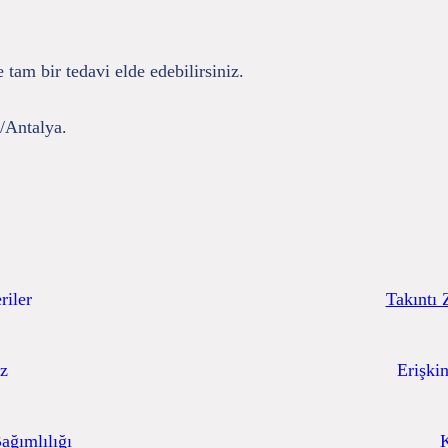
e tam bir tedavi elde edebilirsiniz.
/Antalya.
riler
Takıntı 
iz
Erişkin
ağımlılığı
K