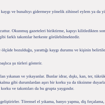
kaygı ve bunaltıyı gidermeye yönelik zihinsel eylem ya da yine
ttur. Okunmuş gazeteleri biriktirme, kapıyı kilitledikten sonr
bi farklı takıntılar herkeste görülebilmektedir.
e ölçüde bozulduğu, yarattığı kaygı durumu ve kişinin belirtile
şlıca şu türleri gösterir.
an yıkanan ve yıkayanlar. Bunlar idrar, dışkı, kan, ter, tükrük 
kalma gibi durumlardan aşırı bir korku ya da tiksinme duyar
korku ve takıntıları da bu grupta yaygındır.
eliştirirler. Törensel el yıkama, banyo yapma, diş fırçalama, 