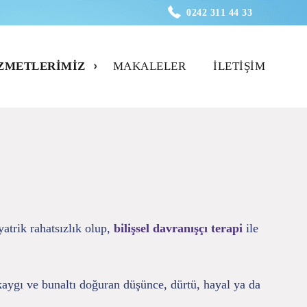
0242 311 44 33
ZMETLERIMIZ
MAKALELER
İLETIŞIM
atrik rahatsızlık olup,
bilişsel davranışçı terapi
ile
kaygı ve bunaltı doğuran düşünce, dürtü, hayal ya da