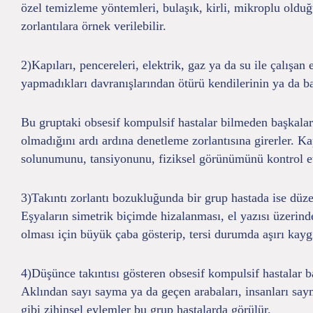
özel temizleme yöntemleri, bulaşık, kirli, mikroplu old
zorlantılara örnek verilebilir.
2)Kapıları, pencereleri, elektrik, gaz ya da su ile çalışa
yapmadıkları davranışlarından ötürü kendilerinin ya da ba
Bu gruptaki obsesif kompulsif hastalar bilmeden başkaları
olmadığını ardı ardına denetleme zorlantısına girerler. Ka
solunumunu, tansiyonunu, fiziksel görünümünü kontrol etme
3)Takıntı zorlantı bozukluğunda bir grup hastada ise düzen
Eşyaların simetrik biçimde hizalanması, el yazısı üzerinde
olması için büyük çaba gösterip, tersi durumda aşırı kayg
4)Düşünce takıntısı gösteren obsesif kompulsif hastalar b
Aklından sayı sayma ya da geçen arabaları, insanları say
gibi zihinsel eylemler bu grup hastalarda görülür.