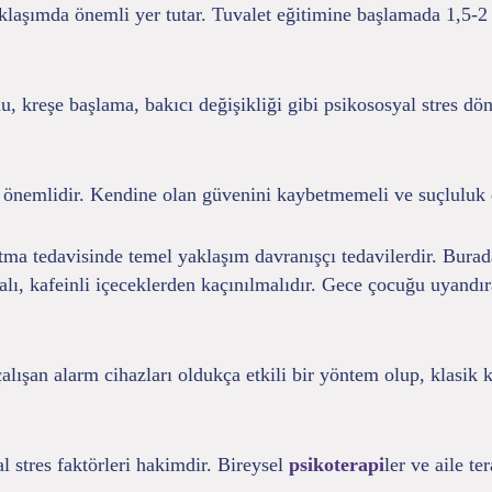
laşımda önemli yer tutar. Tuvalet eğitimine başlamada 1,5-2 
kreşe başlama, bakıcı değişikliği gibi psikososyal stres dön
k önemlidir. Kendine olan güvenini kaybetmemeli ve suçluluk
atma tedavisinde temel yaklaşım davranışçı tedavilerdir. Burad
nmalı, kafeinli içeceklerden kaçınılmalıdır. Gece çocuğu uyand
çalışan alarm cihazları oldukça etkili bir yöntem olup, klasik
l stres faktörleri hakimdir. Bireysel
psikoterapi
ler ve aile t