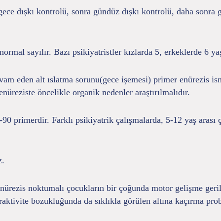
gece dışkı kontrolü, sonra gündüz dışkı kontrolü, daha sonra 
rmal sayılır. Bazı psikiyatristler kızlarda 5, erkeklerde 6 yaşı
am eden alt ıslatma sorunu(gece işemesi) primer enürezis ism
nüreziste öncelikle organik nedenler araştırılmalıdır.
90 primerdir. Farklı psikiyatrik çalışmalarda, 5-12 yaş arası
z.
nürezis noktumalı çocukların bir çoğunda motor gelişme geri
peraktivite bozukluğunda da sıklıkla görülen altına kaçırma pr