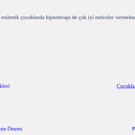
 enüretik çocuklarda hipnoterapi de çok iyi neticeler vermekte
kleri
Çocuklar
inin Önemi
P