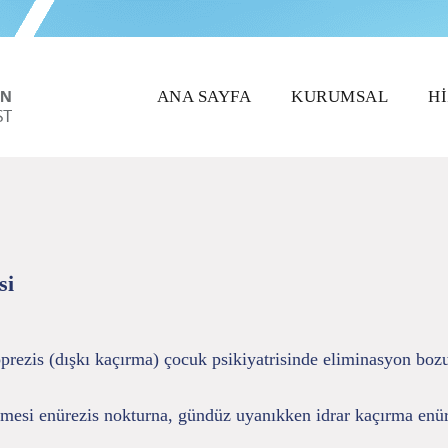
ANA SAYFA
KURUMSAL
H
si
rezis (dışkı kaçırma) çocuk psikiyatrisinde eliminasyon bozukl
mesi enürezis nokturna, gündüz uyanıkken idrar kaçırma enürez