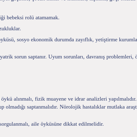
diği bebeksi rolü atamamak.
zukluklar.
 öyküsü, sosyo ekonomik durumda zayıflık, yetiştirme kuruml
kiyatrik sorun saptanır. Uyum sorunları, davranış problemleri
öykü alınmalı, fizik muayene ve idrar analizleri yapılmalıdır
up olmadığı saptanmalıdır. Nörolojik hastalıklar mutlaka araştı
rgulanmalı, aile öyküsüne dikkat edilmelidir.