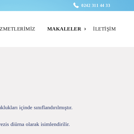
0242 311 44 33
IZMETLERIMIZ
MAKALELER
İLETIŞIM
ukları içinde sınıflandırılmıştır.
is diürna olarak isimlendirilir.