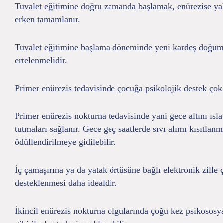
Tuvalet eğitimine doğru zamanda başlamak, enürezise yak
erken tamamlanır.
Tuvalet eğitimine başlama döneminde yeni kardeş doğumu, 
ertelenmelidir.
Primer enürezis tedavisinde çocuğa psikolojik destek ço
Primer enürezis nokturna tedavisinde yani gece altını ısl
tutmaları sağlanır. Gece geç saatlerde sıvı alımı kısıtla
ödüllendirilmeye gidilebilir.
İç çamaşırına ya da yatak örtüsüne bağlı elektronik zille 
desteklenmesi daha idealdir.
İkincil enürezis nokturna olgularında çoğu kez psikososya