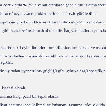
 çocuklarda % 75’ e varan oranlarda gece altını ıslatma soru
hidronefroz, mesane problemlerinde enürezis görülebilir.
zopressin gibi böbrekten su atılımını düzenleyen hormonlardak
 gibi ilaçlar enürezis nedeni olabilir. İlaç yan etkileri açısı
.
 sendromu, beyin tümörleri, omurilik basıları barsak ve mesan
ürezisi beden imajındaki bozuklukların bedensel dışa vurumu, 
açıklar.
n uykudan uyandırılma güçlüğü gibi uykuya özgü spesifik pro
 ifadesi olarak.
larına karşı pasif bir tepki olarak.
iyat geçirme, çocuk ihmal ve istismarı, taşınma, göç, okulda 