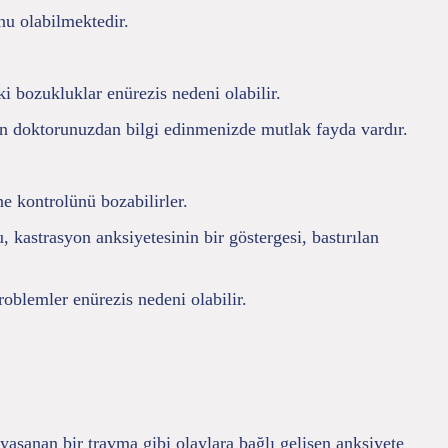
nu olabilmektedir.
i bozukluklar enürezis nedeni olabilir.
ndan doktorunuzdan bilgi edinmenizde mutlak fayda vardır.
e kontrolünü bozabilirler.
kastrasyon anksiyetesinin bir göstergesi, bastırılan
blemler enürezis nedeni olabilir.
yaşanan bir travma gibi olaylara bağlı gelişen anksiyete