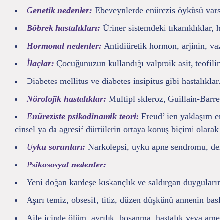
Genetik nedenler:
Ebeveynlerde enürezis öyküsü varsa
Böbrek hastalıkları:
Üriner sistemdeki tıkanıklıklar, 
Hormonal nedenler:
Antidiüretik hormon, arjinin, va
İlaçlar:
Çocuğunuzun kullandığı valproik asit, teofilin
Diabetes mellitus ve diabetes insipitus gibi hastalıklar
Nörolojik hastalıklar:
Multipl skleroz, Guillain-Barre
Enüreziste psikodinamik teori:
Freud’ ien yaklaşım en
cinsel ya da agresif dürtülerin ortaya konuş biçimi olarak 
Uyku sorunları:
Narkolepsi, uyku apne sendromu, deri
Psikososyal nedenler:
Yeni doğan kardeşe kıskançlık ve saldırgan duyguların
Aşırı temiz, obsesif, titiz, düzen düşkünü annenin baskı
Aile içinde ölüm, ayrılık, boşanma, hastalık veya amel