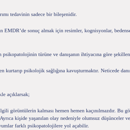
ımı tedavinin sadece bir bileşenidir.
n EMDR’de sonuç almak için resimler, kognisyonlar, bedensel 
sikopatolojinin türüne ve danışanın ihtiyacına göre şekillendi
kurtarıp psikolojik sağlığına kavuşturmaktır. Neticede danış
le açıklarsak;
 ilgili görüntülerin kalması hemen hemen kaçınılmazdır. Bu gö
Ayrıca kişide yaşanılan olay nedeniyle olumsuz düşünceler vey
mlar farklı psikopatolojilere yol açabilir.