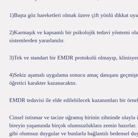
1)Başta göz hareketleri olmak üzere çift yönlü dikkat uyar
2)Karmaşık ve kapsamlı bir psikolojik tedavi yöntemi ola
sistemlerden yararlanılır.
3)Tek ve standart bir EMDR protokolü olmayıp, klinisyen p
4)Sekiz aşamalı uygulama sonucu amaç danışanı geçmişten 
öğretici karakter kazanacaktır.
EMDR tedavisi ile elde edilebilecek kazanımları bir örnek
Cinsel istismar ve tacize uğramış birinin zihninde olayla
bireyin yaşamında birçok olumsuzluklara zemin hazırlar. 
gibi olumsuz duygular ve bunlarla bağlantılı bedensel duyu