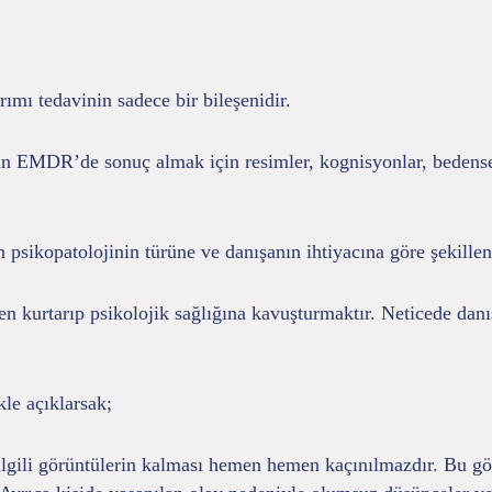
ımı tedavinin sadece bir bileşenidir.
n EMDR’de sonuç almak için resimler, kognisyonlar, bedensel 
sikopatolojinin türüne ve danışanın ihtiyacına göre şekillendi
kurtarıp psikolojik sağlığına kavuşturmaktır. Neticede danış
le açıklarsak;
 ilgili görüntülerin kalması hemen hemen kaçınılmazdır. Bu gö