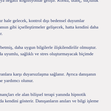
a negatif kognisyonlar gelişir. Korku, utanç, suçluluk
ır hale gelecek, kontrol dışı bedensel duyumlar
sın gibi içselleştirmeler gelişecek, hatta kendini daha
r.
tmiş, daha uygun bilgilerle ilişkilendirilir olmuştur.
nda uyumlu, sağlıklı ve stres oluşturmayacak biçimde
nlara karşı duyarsızlaşma sağlanır. Ayrıca danışanın
ine yardımcı olunur.
ançları ele alan bilişsel terapi yanında hipnotik
a kendini gösterir. Danışanların anıları ve bilgi işleme