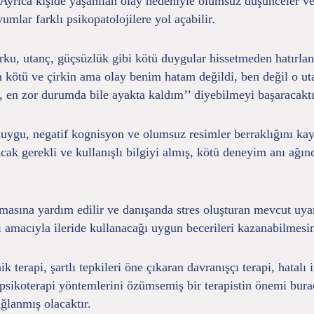
Ayrıca kişide yaşanılan olay nedeniyle olumsuz düşünceler vey
mlar farklı psikopatolojilere yol açabilir.
ku, utanç, güçsüzlük gibi kötü duygular hissetmeden hatırlan
kötü ve çirkin ama olay benim hatam değildi, ben değil o utan
, en zor durumda bile ayakta kaldım’’ diyebilmeyi başaracaktı
ygu, negatif kognisyon ve olumsuz resimler berraklığını kaybe
cak gerekli ve kullanışlı bilgiyi almış, kötü deneyim anı ağı
sına yardım edilir ve danışanda stres oluşturan mevcut uyara
ması amacıyla ileride kullanacağı uygun becerileri kazanabilmes
erapi, şartlı tepkileri öne çıkaran davranışçı terapi, hatalı in
 psikoterapi yöntemlerini özümsemiş bir terapistin önemi burad
ğlanmış olacaktır.