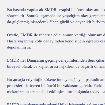
Bu hastada yapılacak EMDR terapisi ile önce olay anı kor
sönecektir. Sonraki aşamada ise yaşadığım olay gerçekten 
da güçlenmiş hissederek ‘’ben güçlü ve dayanıklı biriyim
Özetle, EMDR ile rahatsız edici anının verdiği olumsuz du
Hasta yaşanmış kötü deneyimden kendisi için öğretici ola
depolanmıştır.
EMDR ile; Danışanın geçmiş deneyimlerinden ders çıkarma
bireysel olarak ve kişiler arası ilişkilerinde başarılı ol
Bu amaçla etiyolojik kökene inmeyi sağlayan psikodinamik t
prosesleri de içeren bütüncül bir yaklaşım gerekir. Farklı
mekanizması arasındaki etkileşim kurulduğunda tedavi sa
EMDR uygulamasında adaptif bilgi işlemenin çalışmasıyla,