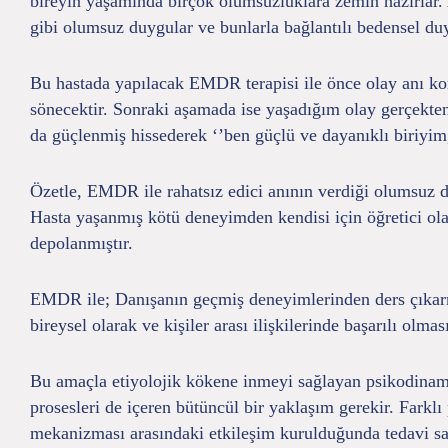
bireyin yaşamında birçok olumsuzluklara zemin hazırlar. 
gibi olumsuz duygular ve bunlarla bağlantılı bedensel duyu
Bu hastada yapılacak EMDR terapisi ile önce olay anı kor
sönecektir. Sonraki aşamada ise yaşadığım olay gerçekten 
da güçlenmiş hissederek ‘’ben güçlü ve dayanıklı biriyim
Özetle, EMDR ile rahatsız edici anının verdiği olumsuz du
Hasta yaşanmış kötü deneyimden kendisi için öğretici ola
depolanmıştır.
EMDR ile; Danışanın geçmiş deneyimlerinden ders çıkarma
bireysel olarak ve kişiler arası ilişkilerinde başarılı ol
Bu amaçla etiyolojik kökene inmeyi sağlayan psikodinamik t
prosesleri de içeren bütüncül bir yaklaşım gerekir. Farklı
mekanizması arasındaki etkileşim kurulduğunda tedavi sa