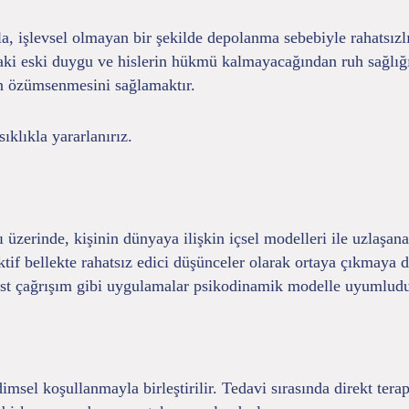
 işlevsel olmayan bir şekilde depolanma sebebiyle rahatsızlık
aki eski duygu ve hislerin hükmü kalmayacağından ruh sağlığ
in özümsenmesini sağlamaktır.
klıkla yararlanırız.
üzerinde, kişinin dünyaya ilişkin içsel modelleri ile uzlaşan
aktif bellekte rahatsız edici düşünceler olarak ortaya çıkmaya
best çağrışım gibi uygulamalar psikodinamik modelle uyumludu
msel koşullanmayla birleştirilir. Tedavi sırasında direkt ter