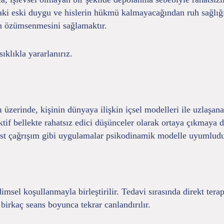
aki eski duygu ve hislerin hükmü kalmayacağından ruh sağlığ
in özümsenmesini sağlamaktır.
klıkla yararlanırız.
üzerinde, kişinin dünyaya ilişkin içsel modelleri ile uzlaşan
aktif bellekte rahatsız edici düşünceler olarak ortaya çıkmaya
best çağrışım gibi uygulamalar psikodinamik modelle uyumludu
msel koşullanmayla birleştirilir. Tedavi sırasında direkt ter
birkaç seans boyunca tekrar canlandırılır.