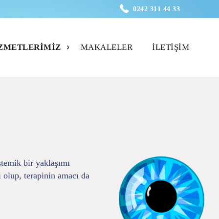
0242 311 44 33
ZMETLERIMIZ
MAKALELER
İLETIŞIM
temik bir yaklaşımı
i olup, terapinin amacı da