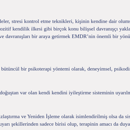
er, stresi kontrol etme teknikleri, kişinin kendine dair olum
itif kendilik ilkesi gibi birçok konu bilişsel davranışçı yakla
 ve davranışları bir araya getirmek EMDR’nin önemli bir yönü
 bütüncül bir psikoterapi yöntemi olarak, deneyimsel, psikodi
ğuştan var olan kendi kendini iyileştirme sisteminin uyarılma
aştırma ve Yeniden İşleme olarak isimlendirilmiş olsa da sis
yarı şekillerinden sadece birisi olup, terapinin amacı da duyars