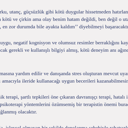
ku, utanç, güçsüzlük gibi kötü duygular hissetmeden hatırlan
kötü ve çirkin ama olay benim hatam değildi, ben değil o utan
, en zor durumda bile ayakta kaldım’’ diyebilmeyi başaracaktı
ygu, negatif kognisyon ve olumsuz resimler berraklığını kaybe
cak gerekli ve kullanışlı bilgiyi almış, kötü deneyim anı ağı
sına yardım edilir ve danışanda stres oluşturan mevcut uyara
ması amacıyla ileride kullanacağı uygun becerileri kazanabilmes
erapi, şartlı tepkileri öne çıkaran davranışçı terapi, hatalı in
 psikoterapi yöntemlerini özümsemiş bir terapistin önemi burad
ğlanmış olacaktır.
 işlevsel olmayan bir şekilde depolanma sebebiyle rahatsızlık