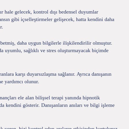
ır hale gelecek, kontrol dışı bedensel duyumlar
sın gibi içselleştirmeler gelişecek, hatta kendini daha
r.
tmiş, daha uygun bilgilerle ilişkilendirilir olmuştur.
nda uyumlu, sağlıklı ve stres oluşturmayacak biçimde
nlara karşı duyarsızlaşma sağlanır. Ayrıca danışanın
ine yardımcı olunur.
ançları ele alan bilişsel terapi yanında hipnotik
a kendini gösterir. Danışanların anıları ve bilgi işleme
 veren, bizi kontrol eden anıların etkisinden kurtuluruz.