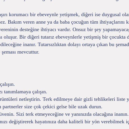
aşırı korumacı bir ebeveynle yetişmek, diğeri ise duygusal olar
lmez. Bakım veren anne ya da baba çocuğun tüm ihtiyaçlarını k
reninin desteğine ihtiyacı vardır. Onsuz bir şey yapamayaca
ı oluşur. Bir diğeri tutarız ebeveynlerle yetişmiş bir çocukt
 edileceğine inanır. Tutarsızlıktan dolayı ortaya çıkan bu şem
me şeması mevcuttur.
alışın.
zı tanımlamaya çalışın.
ntüleri netleştirin. Terk edilmeye dair gizli tehlikeleri liste 
partnerler size çok çekici gelse bile uzak durun.
venin. Sizi terk etmeyeceğine ve yanınızda olacağına inanın.
zı değiştirerek hayatınıza daha kaliteli bir yön verebilmek iç