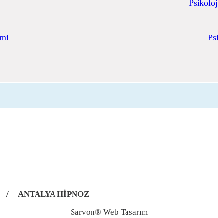
Psikoloj
imi
Ps
/
ANTALYA HİPNOZ
Sarvon®
Web Tasarım