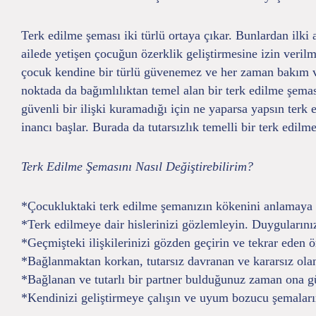
Terk edilme şeması iki türlü ortaya çıkar. Bunlardan ilki 
ailede yetişen çocuğun özerklik geliştirmesine izin veri
çocuk kendine bir türlü güvenemez ve her zaman bakım ve
noktada da bağımlılıktan temel alan bir terk edilme şemas
güvenli bir ilişki kuramadığı için ne yaparsa yapsın terk
inancı başlar. Burada da tutarsızlık temelli bir terk edil
Terk Edilme Şemasını Nasıl Değiştirebilirim?
*Çocukluktaki terk edilme şemanızın kökenini anlamaya ç
*Terk edilmeye dair hislerinizi gözlemleyin. Duygularını
*Geçmişteki ilişkilerinizi gözden geçirin ve tekrar eden örü
*Bağlanmaktan korkan, tutarsız davranan ve kararsız olan 
*Bağlanan ve tutarlı bir partner bulduğunuz zaman ona gü
*Kendinizi geliştirmeye çalışın ve uyum bozucu şemalarını