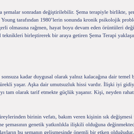
 şemalar sonradan değiştirilebilir. Şema terapiyle birlikte, ş
Young tarafından 1980’lerin sonunda kronik psikolojik problem
değerli olmasına rağmen, hayat boyu devam eden örüntüleri değ
l teknikleri birleştirerek bir araya getiren Şema Terapi yaklaşı
 sonsuza kadar duygusal olarak yalnız kalacağına dair temel b
sürekli yaşar. Aşka dair umutsuzluk hissi vardır. İlişki iyi gi
yı tam olarak tarif etmekte güçlük yaşanır. Kişi, neyden rahat
ylerinden birinin vefatı, bakım veren kişinin sık değişmesi 
lme şemasının genetik yatkınlıkla ilişkili olduğuna değinmekte
ayların bu şemanın gelişmesinde önemli bir etken olduğudur.