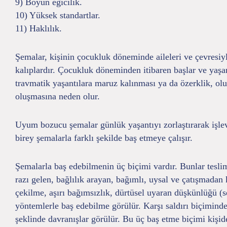
9) Boyun eğicilik.
10) Yüksek standartlar.
11) Haklılık.
Şemalar, kişinin çocukluk döneminde aileleri ve çevresiyl
kalıplardır. Çocukluk döneminden itibaren başlar ve yaşa
travmatik yaşantılara maruz kalınması ya da özerklik, ol
oluşmasına neden olur.
Uyum bozucu şemalar günlük yaşantıyı zorlaştırarak işlevs
birey şemalarla farklı şekilde baş etmeye çalışır.
Şemalarla baş edebilmenin üç biçimi vardır. Bunlar tesli
razı gelen, bağlılık arayan, bağımlı, uysal ve çatışmadan
çekilme, aşırı bağımsızlık, dürtüsel uyaran düşkünlüğü (se
yöntemlerle baş edebilme görülür. Karşı saldırı biçiminde
şeklinde davranışlar görülür. Bu üç baş etme biçimi kişide