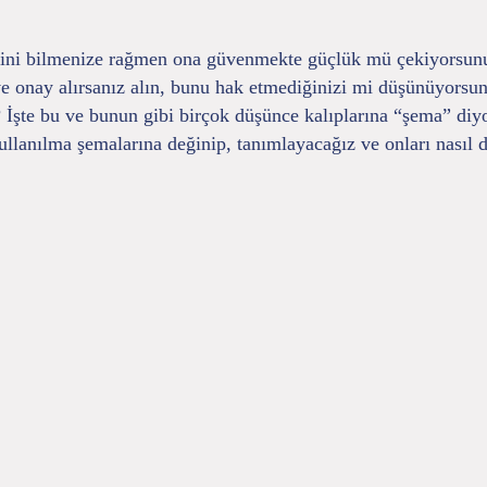
ini bilmenize rağmen ona güvenmekte güçlük mü çekiyorsunuz
e onay alırsanız alın, bunu hak etmediğinizi mi düşünüyorsunu
z? İşte bu ve bunun gibi birçok düşünce kalıplarına “şema” d
anılma şemalarına değinip, tanımlayacağız ve onları nasıl değ