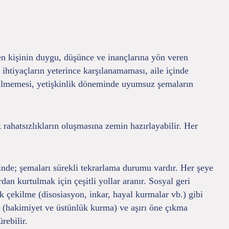
nen kişinin duygu, düşünce ve inançlarına yön veren
htiyaçların yeterince karşılanamaması, aile içinde
derilmemesi, yetişkinlik döneminde uyumsuz şemaların
 rahatsızlıkların oluşmasına zemin hazırlayabilir. Her
inde; şemaları sürekli tekrarlama durumu vardır. Her şeye
an kurtulmak için çeşitli yollar aranır. Sosyal geri
ik çekilme (disosiasyon, inkar, hayal kurmalar vb.) gibi
ık (hakimiyet ve üstünlük kurma) ve aşırı öne çıkma
rebilir.