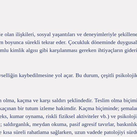
e olan ilişkileri, sosyal yaşantıları ve deneyimleriyle şekille
m boyunca sürekli tekrar eder. Çocukluk döneminde duygusal i
umlu kimlik algısı gibi karşılanması gereken ihtiyaçların gi
elliğin kaybedilmesine yol açar. Bu durum, çeşitli psikolojik
m olma, kaçma ve karşı saldırı şeklindedir. Teslim olma biçim
 kaçınan bir tutum izleme hakimdir. Kaçma biçiminde; şemalard
ks, kumar oynama, riskli fiziksel aktiviteler vb.) ve psikoloj
; saldırganlık, meydan okuma, pasif agresif tavırlar, baskınl
 kısa süreli rahatlama sağlarken, uzun vadede patolojiyi sürdü