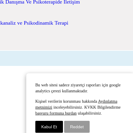
ik Danışma Ve Psikoterapide İletişim
ikanaliz ve Psikodinamik Terapi
Bu web sitesi sadece ziyaretçi raporları için google
analytics çerezi kullanmaktadır.
Kişisel verilerin korunması hakkında
Aydınlatma
metnimizi
inceleyebilirsiniz. KVKK Bilgilendirme
başvuru formuna burdan
ulaşabilirsiniz.
Kabul Et
Reddet