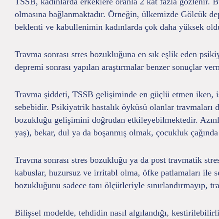
TSSB, kadınlarda erkeklere oranla 2 kat fazla gözlenir. Bu
olmasına bağlanmaktadır. Örneğin, ülkemizde Gölcük depre
beklenti ve kabullenimin kadınlarda çok daha yüksek old
Travma sonrası stres bozukluğuna en sık eşlik eden psik
depremi sonrası yapılan araştırmalar benzer sonuçlar ver
Travma şiddeti, TSSB gelişiminde en güçlü etmen iken, işk
sebebidir. Psikiyatrik hastalık öyküsü olanlar travmaları 
bozukluğu gelişimini doğrudan etkileyebilmektedir. Azın
yaş), bekar, dul ya da boşanmış olmak, çocukluk çağında r
Travma sonrası stres bozukluğu ya da post travmatik stres
kabuslar, huzursuz ve irritabl olma, öfke patlamaları ile
bozukluğunu sadece tanı ölçütleriyle sınırlandırmayıp, trav
Bilişsel modelde, tehdidin nasıl algılandığı, kestirilebilir