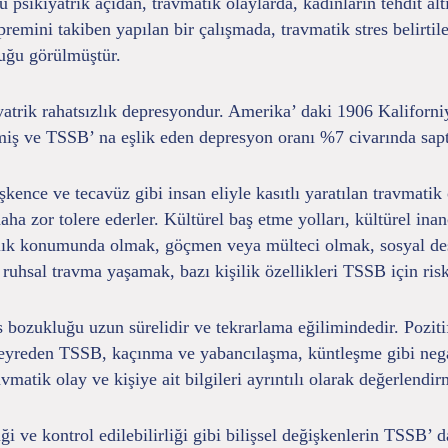
 psikiyatrik açıdan, travmatik olaylarda, kadınların tehdit alt
mini takiben yapılan bir çalışmada, travmatik stres belirtile
uğu görülmüştür.
iyatrik rahatsızlık depresyondur. Amerika’ daki 1906 Kalifo
miş ve TSSB’ na eşlik eden depresyon oranı %7 civarında sapt
ence ve tecavüz gibi insan eliyle kasıtlı yaratılan travmatik 
daha zor tolere ederler. Kültürel baş etme yolları, kültürel in
lık konumunda olmak, göçmen veya mülteci olmak, sosyal dest
uhsal travma yaşamak, bazı kişilik özellikleri TSSB için risk 
 bozukluğu uzun sürelidir ve tekrarlama eğilimindedir. Pozitif
 seyreden TSSB, kaçınma ve yabancılaşma, küntleşme gibi negati
matik olay ve kişiye ait bilgileri ayrıntılı olarak değerlendir
liği ve kontrol edilebilirliği gibi bilişsel değişkenlerin TSSB’