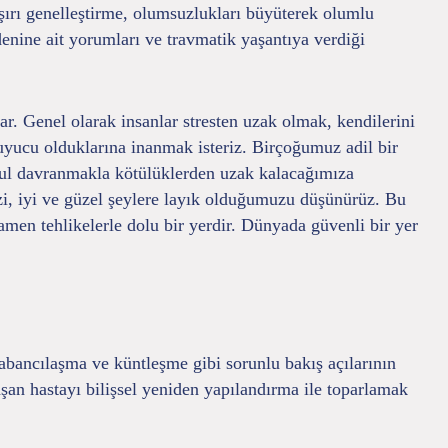
aşırı genelleştirme, olumsuzlukları büyüterek olumlu
enine ait yorumları ve travmatik yaşantıya verdiği
r. Genel olarak insanlar stresten uzak olmak, kendilerini
ruyucu olduklarına inanmak isteriz. Birçoğumuz adil bir
akul davranmakla kötülüklerden uzak kalacağımıza
izi, iyi ve güzel şeylere layık olduğumuzu düşünürüz. Bu
amen tehlikelerle dolu bir yerdir. Dünyada güvenli bir yer
 yabancılaşma ve küntleşme gibi sorunlu bakış açılarının
şan hastayı bilişsel yeniden yapılandırma ile toparlamak