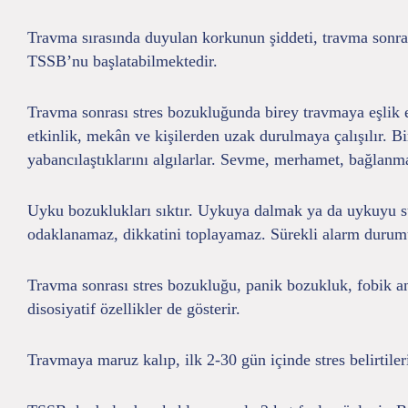
Travma sırasında duyulan korkunun şiddeti, travma sonras
TSSB’nu başlatabilmektedir.
Travma sonrası stres bozukluğunda birey travmaya eşlik e
etkinlik, mekân ve kişilerden uzak durulmaya çalışılır. B
yabancılaştıklarını algılarlar. Sevme, merhamet, bağlanma 
Uyku bozuklukları sıktır. Uykuya dalmak ya da uykuyu sü
odaklanamaz, dikkatini toplayamaz. Sürekli alarm durumunda
Travma sonrası stres bozukluğu, panik bozukluk, fobik an
disosiyatif özellikler de gösterir.
Travmaya maruz kalıp, ilk 2-30 gün içinde stres belirtile