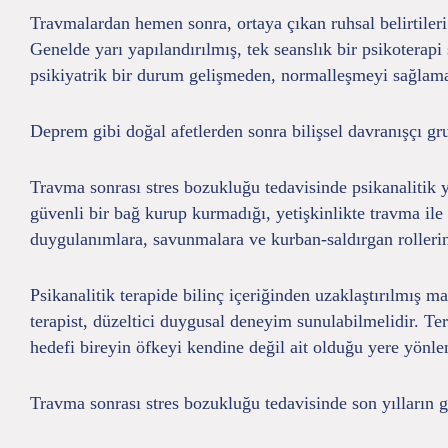
Travmalardan hemen sonra, ortaya çıkan ruhsal belirtiler
Genelde yarı yapılandırılmış, tek seanslık bir psikoterapi
psikiyatrik bir durum gelişmeden, normalleşmeyi sağlama
Deprem gibi doğal afetlerden sonra bilişsel davranışçı grup 
Travma sonrası stres bozukluğu tedavisinde psikanalitik 
güvenli bir bağ kurup kurmadığı, yetişkinlikte travma ile
duygulanımlara, savunmalara ve kurban-saldırgan rollerini
Psikanalitik terapide bilinç içeriğinden uzaklaştırılmış m
terapist, düzeltici duygusal deneyim sunulabilmelidir. Ter
hedefi bireyin öfkeyi kendine değil ait olduğu yere yönl
Travma sonrası stres bozukluğu tedavisinde son yılların 