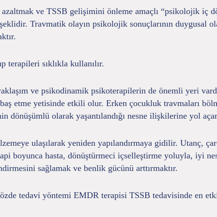
i azaltmak ve TSSB gelişimini önleme amaçlı “psikolojik iç d
 şeklidir. Travmatik olayın psikolojik sonuçlarının duygusal o
ktır.
terapileri sıklıkla kullanılır.
yaklaşım ve psikodinamik psikoterapilerin de önemli yeri var
 baş etme yetisinde etkili olur. Erken çocukluk travmaları bö
n dönüşümlü olarak yaşantılandığı nesne ilişkilerine yol açarak
alzemeye ulaşılarak yeniden yapılandırmaya gidilir. Utanç, çar
api boyunca hasta, dönüştürmeci içselleştirme yoluyla, iyi nes
endirmesini sağlamak ve benlik gücünü arttırmaktır.
gözde tedavi yöntemi EMDR terapisi TSSB tedavisinde en etkil