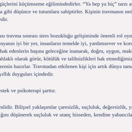
 güçlerini küçümseme eğilimindedirler. “Ya hep ya hiç” tarzı 
 gibi düşünce ve tutumlara sahiptirler. Kişinin travmanın ned
dir.
sı travma sonrası stres bozukluğu gelişiminde önemli rol oyna
ünyanın iyi bir yer, insanların temelde iyi, yardımsever ve ko
ca hak edenlerin başına geleceğine inanarak, doğru, uygun, m
ahlaklı olarak görür, kötülük ve talihsizlikleri hak etmediğim
a zemin hazırlar. Travmadan etkilenen kişi için artık dünya tam
ıflık duyguları içindedir.
tek ve psikoterapi şarttır.
lidir. Bilişsel yaklaşımlar çaresizlik, suçluluk, değersizlik,
ığını düşünerek suçluluk ve utanç hisseden, kendine yabancıla