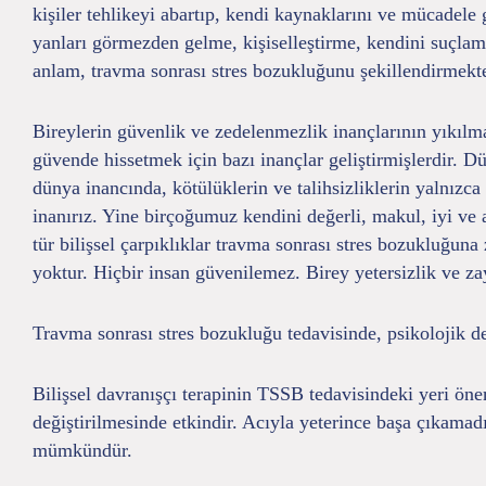
kişiler tehlikeyi abartıp, kendi kaynaklarını ve mücadele
yanları görmezden gelme, kişiselleştirme, kendini suçlama
anlam, travma sonrası stres bozukluğunu şekillendirmekte
Bireylerin güvenlik ve zedelenmezlik inançlarının yıkılma
güvende hissetmek için bazı inançlar geliştirmişlerdir. D
dünya inancında, kötülüklerin ve talihsizliklerin yalnız
inanırız. Yine birçoğumuz kendini değerli, makul, iyi ve 
tür bilişsel çarpıklıklar travma sonrası stres bozukluğun
yoktur. Hiçbir insan güvenilemez. Birey yetersizlik ve zay
Travma sonrası stres bozukluğu tedavisinde, psikolojik des
Bilişsel davranışçı terapinin TSSB tedavisindeki yeri önem
değiştirilmesinde etkindir. Acıyla yeterince başa çıkamad
mümkündür.