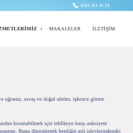
0242 311 44 33
ZMETLERIMIZ
MAKALELER
İLETIŞIM
ya uğrama, savaş ve doğal afetler, işkence görme
ardan korunabilmek için tehlikeye karşı anksiyete
anamaz. Bunu düzenlemek benliğin asli işlevlerindendir.