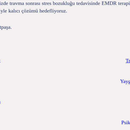
izde travma sonrası stres bozukluğu tedavisinde EMDR terapisi
iyle kalıcı çözümü hedefliyoruz.
tpaşa.
k
T
Yayg
u
Psik