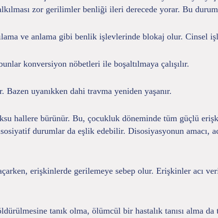
kılması zor gerilimler benliği ileri derecede yorar. Bu durumda
ma ve anlama gibi benlik işlevlerinde blokaj olur. Cinsel işle
nlar konversiyon nöbetleri ile boşaltılmaya çalışılır.
ür. Bazen uyanıkken dahi travma yeniden yaşanır.
ksu hallere bürünür. Bu, çocukluk döneminde tüm güçlü erişk
disosiyatif durumlar da eşlik edebilir. Disosiyasyonun amacı, a
rken, erişkinlerde gerilemeye sebep olur. Erişkinler acı ver
ldürülmesine tanık olma, ölümcül bir hastalık tanısı alma da 