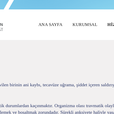
ANA SAYFA
KURUMSAL
HI
ilen birinin ani kaybı, tecavüze uğrama, şiddet içeren saldırı
tik durumlardan kaçınmaktır. Organizma olası travmatik olayl
lemek ve boşaltmak zorundadır. Sürekli anksiyete haliyle yaş