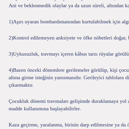
Ani ve beklenmedik olaylar ya da uzun süreli, altından kal
1)Aşırı uyaran bombardımanından kurtulabilmek için algıla
2)Kontrol edilemeyen anksiyete ve öfke nöbetleri doğar, bu
3)Uykusuzluk, travmayı içeren kâbus tarzı rüyalar görül
4)Bazen önceki dönemlere gerilemeler görülüp, kişi çocu
altına girme isteğinin yansımasıdır. Gerileyici tablolara 
çıkarmaktır.
Çocukluk dönemi travmaları gelişimde duraklamaya yol aça
madde kullanımına başlayabilirler.
Kaza geçirme, yaralanma, birinin darp edilmesine ya da ö