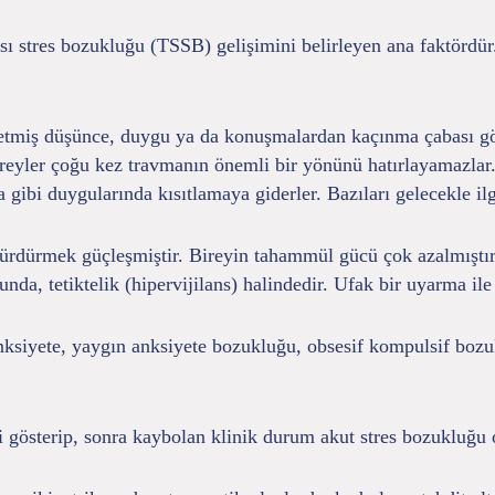
ı stres bozukluğu (TSSB) gelişimini belirleyen ana faktördür.
tmiş düşünce, duygu ya da konuşmalardan kaçınma çabası göster
ireyler çoğu kez travmanın önemli bir yönünü hatırlayamazlar.
gibi duygularında kısıtlamaya giderler. Bazıları gelecekle ilgi
rdürmek güçleşmiştir. Bireyin tahammül gücü çok azalmıştır, 
, tetiktelik (hipervijilans) halindedir. Ufak bir uyarma ile aş
ksiyete, yaygın anksiyete bozukluğu, obsesif kompulsif bozuk
ri gösterip, sonra kaybolan klinik durum akut stres bozukluğu