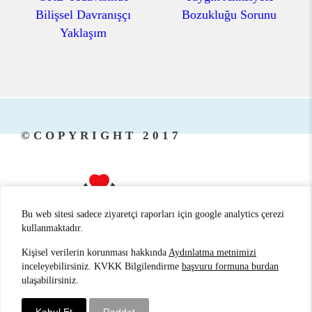
Bilişsel Davranışçı
Bozukluğu Sorunu
Yaklaşım
©COPYRIGHT 2017
Bu web sitesi sadece ziyaretçi raporları için google analytics çerezi
kullanmaktadır.
Kişisel verilerin korunması hakkında
Aydınlatma metnimizi
ANTALYA PSİKİYATRİ
/
ANTALYA
inceleyebilirsiniz. KVKK Bilgilendirme
başvuru formuna burdan
ulaşabilirsiniz.
PSİKİYATRİST
/
ANTALYA HİPNOZ