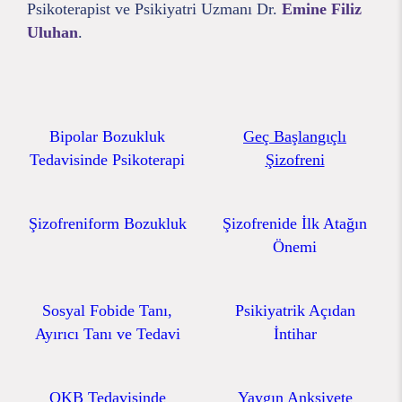
Psikoterapist ve Psikiyatri Uzmanı Dr.
Emine Filiz
Uluhan
.
Bipolar Bozukluk
Geç Başlangıçlı
Tedavisinde Psikoterapi
Şizofreni
Şizofreniform Bozukluk
Şizofrenide İlk Atağın
Önemi
Sosyal Fobide Tanı,
Psikiyatrik Açıdan
Ayırıcı Tanı ve Tedavi
İntihar
OKB Tedavisinde
Yaygın Anksiyete