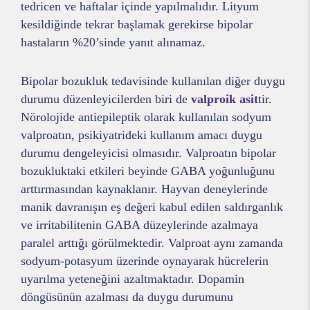
tedricen ve haftalar içinde yapılmalıdır. Lityum
kesildiğinde tekrar başlamak gerekirse bipolar
hastaların %20’sinde yanıt alınamaz.
Bipolar bozukluk tedavisinde kullanılan diğer duygu
durumu düzenleyicilerden biri de
valproik asit
tir.
Nörolojide antiepileptik olarak kullanılan sodyum
valproatın, psikiyatrideki kullanım amacı duygu
durumu dengeleyicisi olmasıdır. Valproatın bipolar
bozukluktaki etkileri beyinde GABA yoğunluğunu
arttırmasından kaynaklanır. Hayvan deneylerinde
manik davranışın eş değeri kabul edilen saldırganlık
ve irritabilitenin GABA düzeylerinde azalmaya
paralel arttığı görülmektedir. Valproat aynı zamanda
sodyum-potasyum üzerinde oynayarak hücrelerin
uyarılma yeteneğini azaltmaktadır. Dopamin
döngüsünün azalması da duygu durumunu