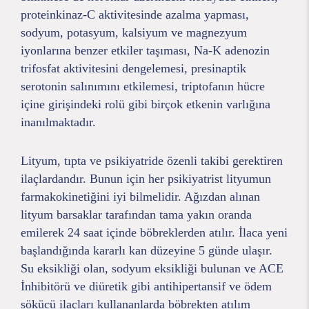
proteinkinaz-C aktivitesinde azalma yapması,
sodyum, potasyum, kalsiyum ve magnezyum
iyonlarına benzer etkiler taşıması, Na-K adenozin
trifosfat aktivitesini dengelemesi, presinaptik
serotonin salınımını etkilemesi, triptofanın hücre
içine girişindeki rolü gibi birçok etkenin varlığına
inanılmaktadır.
Lityum, tıpta ve psikiyatride özenli takibi gerektiren
ilaçlardandır. Bunun için her psikiyatrist lityumun
farmakokinetiğini iyi bilmelidir. Ağızdan alınan
lityum barsaklar tarafından tama yakın oranda
emilerek 24 saat içinde böbreklerden atılır. İlaca yeni
başlandığında kararlı kan düzeyine 5 günde ulaşır.
Su eksikliği olan, sodyum eksikliği bulunan ve ACE
İnhibitörü ve diüretik gibi antihipertansif ve ödem
sökücü ilaçları kullananlarda böbrekten atılım