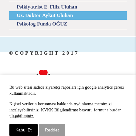
Psikiyatrist E. Filiz Uluhan
Uz. Doktor Aykut Uluhan
Psikolog Funda OĞUZ
©COPYRIGHT 2017
Bu web sitesi sadece ziyaretçi raporları için google analytics çerezi
kullanmaktadır.
Kişisel verilerin korunması hakkında
Aydınlatma metnimizi
ANTALYA PSİKİYATRİ
/
ANTALYA
inceleyebilirsiniz. KVKK Bilgilendirme
başvuru formuna burdan
ulaşabilirsiniz.
PSİKİYATRİST
/
ANTALYA HİPNOZ
Kabul Et
Reddet
Sarvon®
Web Tasarım